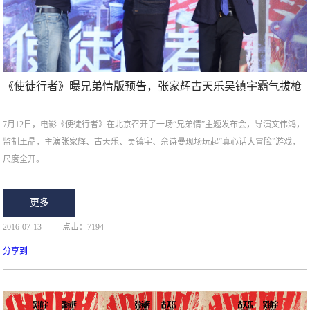
《使徒行者》曝兄弟情版预告，张家辉古天乐吴镇宇霸气拔枪
7月12日，电影《使徒行者》在北京召开了一场“兄弟情”主题发布会，导演文伟鸿，
监制王晶，主演张家辉、古天乐、吴镇宇、佘诗曼现场玩起“真心话大冒险”游戏，
尺度全开。
更多
2016-07-13
点击：7194
分享到