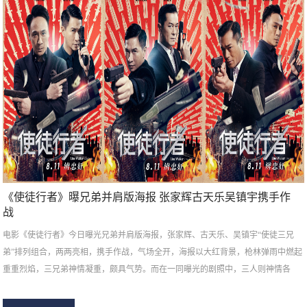
《使徒行者》曝兄弟并肩版海报 张家辉古天乐吴镇宇携手作
战
电影《使徒行者》今日曝光兄弟并肩版海报，张家辉、古天乐、吴镇宇“使徒三兄
弟”排列组合，两两亮相，携手作战，气场全开，海报以大红背景，枪林弹雨中燃起
重重烈焰，三兄弟神情凝重，颇具气势。而在一同曝光的剧照中，三人则神情各
异，心思难测。