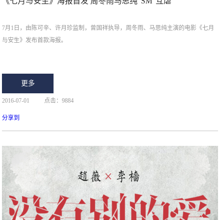
《七月与安生》海报首发 周冬雨马思纯“SM”互虐
7月1日，由陈可辛、许月珍监制，曾国祥执导，周冬雨、马思纯主演的电影《七月
与安生》发布首款海报。
更多
2016-07-01
点击：9884
分享到