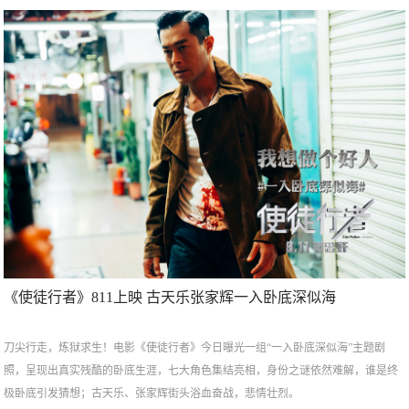
《使徒行者》811上映 古天乐张家辉一入卧底深似海
刀尖行走，炼狱求生！电影《使徒行者》今日曝光一组“一入卧底深似海”主题剧
照，呈现出真实残酷的卧底生涯，七大角色集结亮相，身份之谜依然难解，谁是终
极卧底引发猜想；古天乐、张家辉街头浴血奋战，悲情壮烈。