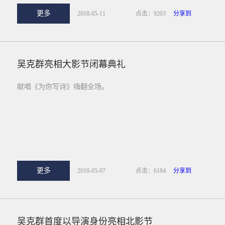
更多
2018-05-11
点击：9203
分享到
吴克群亮相大影节闭幕典礼
献唱《为你写诗》嗨翻全场。
更多
2018-05-07
点击：6184
分享到
吴克群首度以导演身份亮相北影节