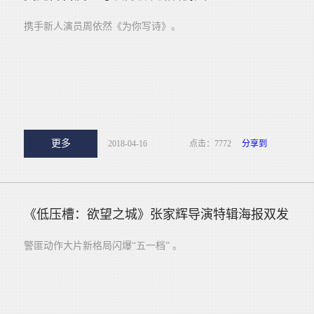
携手新人演员周依然《为你写诗》。
更多
2018-04-16
点击：7772
分享到
《低压槽：欲望之城》张家辉导演特辑海报双发
警匪动作大片新格局闪爆“五一档” 。