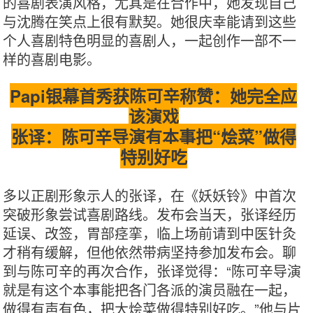
的喜剧表演风格，尤其是在合作中，她发现自己
与沈腾在笑点上很有默契。她很庆幸能请到这些
个人喜剧特色明显的喜剧人，一起创作一部不一
样的喜剧电影。
Papi银幕首秀获陈可辛称赞：她完全应
该演戏
张译：陈可辛导演有本事把“烩菜”做得
特别好吃
多以正剧形象示人的张译，在《妖妖铃》中首次
突破形象尝试喜剧路线。发布会当天，张译经历
延误、改签，胃部痉挛，临上场前请到中医针灸
才稍有缓解，但他依然带病坚持参加发布会。聊
到与陈可辛的再次合作，张译觉得：“陈可辛导演
就是有这个本事能把各门各派的演员融在一起，
做得有声有色，把大烩菜做得特别好吃。”他与片