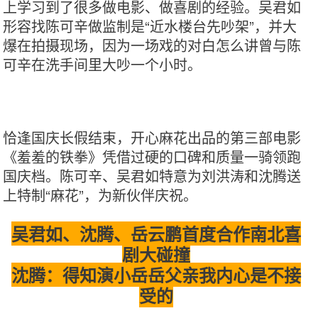
上学习到了很多做电影、做喜剧的经验。吴君如
形容找陈可辛做监制是“近水楼台先吵架”，并大
爆在拍摄现场，因为一场戏的对白怎么讲曾与陈
可辛在洗手间里大吵一个小时。
恰逢国庆长假结束，开心麻花出品的第三部电影
《羞羞的铁拳》凭借过硬的口碑和质量一骑领跑
国庆档。陈可辛、吴君如特意为刘洪涛和沈腾送
上特制“麻花”，为新伙伴庆祝。
吴君如、沈腾、岳云鹏首度合作南北喜
剧大碰撞
沈腾：得知演小岳岳父亲我内心是不接
受的