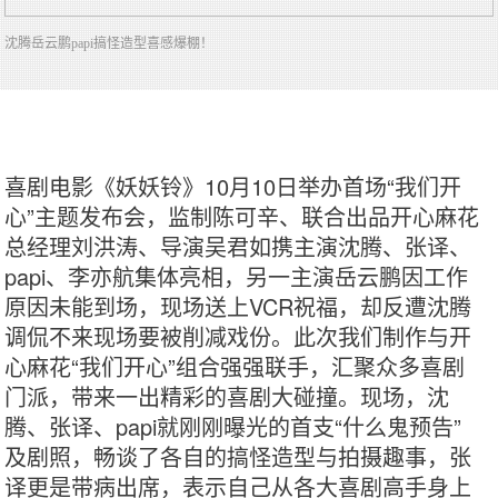
沈腾岳云鹏papi搞怪造型喜感爆棚！
喜剧电影《妖妖铃》10月10日举办首场“我们开
心”主题发布会，监制陈可辛、联合出品开心麻花
总经理刘洪涛、导演吴君如携主演沈腾、张译、
papi、李亦航集体亮相，另一主演岳云鹏因工作
原因未能到场，现场送上VCR祝福，却反遭沈腾
调侃不来现场要被削减戏份。此次我们制作与开
心麻花“我们开心”组合强强联手，汇聚众多喜剧
门派，带来一出精彩的喜剧大碰撞。现场，沈
腾、张译、papi就刚刚曝光的首支“什么鬼预告”
及剧照，畅谈了各自的搞怪造型与拍摄趣事，张
译更是带病出席，表示自己从各大喜剧高手身上