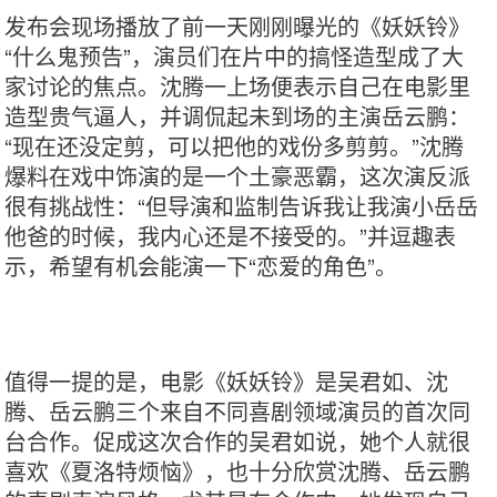
发布会现场播放了前一天刚刚曝光的《妖妖铃》
“什么鬼预告”，演员们在片中的搞怪造型成了大
家讨论的焦点。沈腾一上场便表示自己在电影里
造型贵气逼人，并调侃起未到场的主演岳云鹏：
“现在还没定剪，可以把他的戏份多剪剪。”沈腾
爆料在戏中饰演的是一个土豪恶霸，这次演反派
很有挑战性：“但导演和监制告诉我让我演小岳岳
他爸的时候，我内心还是不接受的。”并逗趣表
示，希望有机会能演一下“恋爱的角色”。
值得一提的是，电影《妖妖铃》是吴君如、沈
腾、岳云鹏三个来自不同喜剧领域演员的首次同
台合作。促成这次合作的吴君如说，她个人就很
喜欢《夏洛特烦恼》，也十分欣赏沈腾、岳云鹏