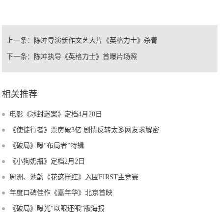
上一条：
陈冲导演新作文艺大片《英格力士》杀青
下一条：
陈冲执导《英格力士》首曝片场照
相关推荐
电影《冰封迷案》定档4月20日
《使徒行者》票房破3亿 剧情反转太多网友求解密
《破局》曝“布局者”特辑
《小狗奶瓶》定档2月2日
周洲、池韵《花这样红》入围FIRST主竞赛
年度口碑佳作《嘉年华》北京首映
《破局》曝光“以眼还眼”版海报