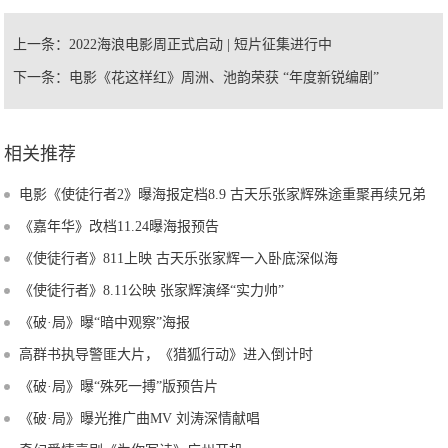
上一条：
2022海浪电影周正式启动 | 短片征集进行中
下一条：
电影《花这样红》周洲、池韵荣获 “年度新锐编剧”
相关推荐
电影《使徒行者2》曝海报定档8.9 古天乐张家辉殊途重聚再续兄弟
情
《嘉年华》改档11.24曝海报预告
《使徒行者》811上映 古天乐张家辉一入卧底深似海
《使徒行者》8.11公映 张家辉演绎“实力帅”
《破·局》曝“暗中观察”海报
高群书执导警匪大片，《猎狐行动》进入倒计时
《破·局》曝“殊死一搏”版预告片
《破·局》曝光推广曲MV 刘涛深情献唱