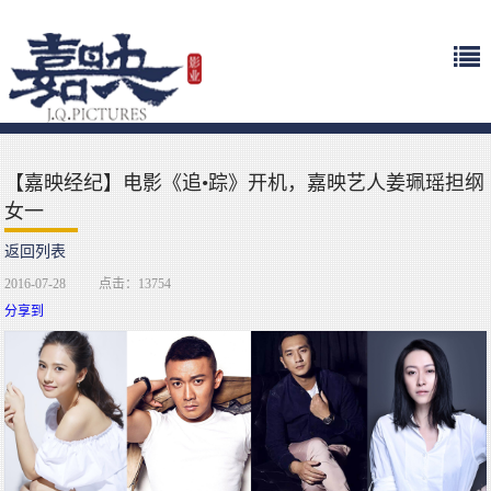
【嘉映经纪】电影《追•踪》开机，嘉映艺人姜珮瑶担纲
女一
返回列表
2016-07-28
点击：13754
分享到