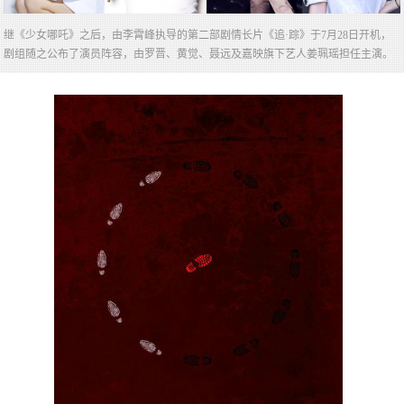
继《少女哪吒》之后，由李霄峰执导的第二部剧情长片《追·踪》于7月28日开机，
剧组随之公布了演员阵容，由罗晋、黄觉、聂远及嘉映旗下艺人姜珮瑶担任主演。