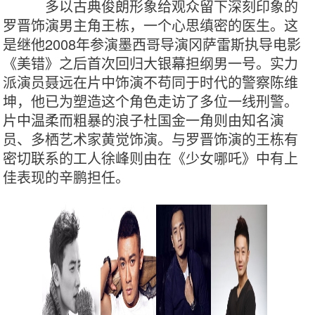
多以古典俊朗形象给观众留下深刻印象的
罗晋饰演男主角王栋，一个心思缜密的医生。这
是继他2008年参演墨西哥导演冈萨雷斯执导电影
《美错》之后首次回归大银幕担纲男一号。实力
派演员聂远在片中饰演不苟同于时代的警察陈维
坤，他已为塑造这个角色走访了多位一线刑警。
片中温柔而粗暴的浪子杜国金一角则由知名演
员、多栖艺术家黄觉饰演。与罗晋饰演的王栋有
密切联系的工人徐峰则由在《少女哪吒》中有上
佳表现的辛鹏担任。