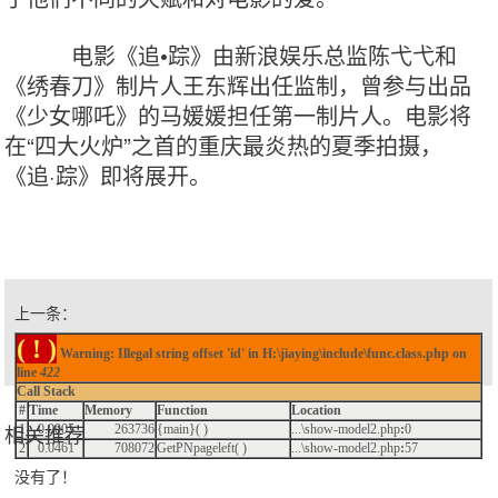
电影《追•踪》由新浪娱乐总监陈弋弋和
《绣春刀》制片人王东辉出任监制，曾参与出品
《少女哪吒》的马媛媛担任第一制片人。电影将
在“四大火炉”之首的重庆最炎热的夏季拍摄，
《追·踪》即将展开。
上一条：
( ! )
Warning: Illegal string offset 'id' in H:\jiaying\include\func.class.php on
line
422
Call Stack
#
Time
Memory
Function
Location
1
0.0005
263736
{main}( )
...\show-model2.php
:
0
相关推荐
2
0.0461
708072
GetPNpageleft( )
...\show-model2.php
:
57
没有了！