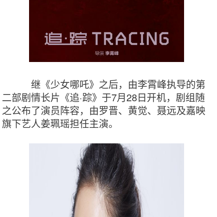
          继《少女哪吒》之后，由李霄峰执导的第
二部剧情长片《追·踪》于7月28日开机，剧组随
之公布了演员阵容，由罗晋、黄觉、聂远及嘉映
旗下艺人姜珮瑶担任主演。