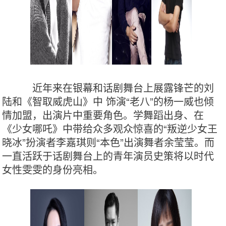
近年来在银幕和话剧舞台上展露锋芒的刘
陆和《智取威虎山》中 饰演“老八”的杨一威也倾
情加盟，出演片中重要角色。学舞蹈出身、在
《少女哪吒》中带给众多观众惊喜的“叛逆少女王
晓冰”扮演者李嘉琪则“本色”出演舞者余莹莹。而
一直活跃于话剧舞台上的青年演员史策将以时代
女性雯雯的身份亮相。