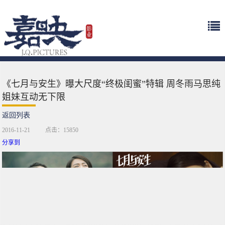
《七月与安生》曝大尺度“终极闺蜜”特辑 周冬雨马思纯
姐妹互动无下限
返回列表
2016-11-21
点击：15850
分享到