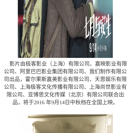
影片由极客影业（上海）有限公司、嘉映影业有限
公司、阿里巴巴影业集团有限公司、我们制作有限公
司出品，霍尔果斯嘉美影业有限公司、天恩娱乐有限
公司、上海极客文化传播有限公司、上海尚世影业有
限公司、亚博思文化传媒（北京）有限公司联合出
品，将于2016 年9月14日中秋档在全国上映。