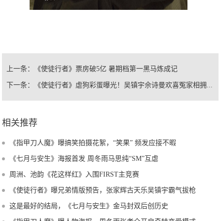
上一条：
《使徒行者》票房破5亿 暑期档第一黑马炼成记
下一条：
《使徒行者》虐狗彩蛋曝光！吴镇宇佘诗曼欢喜冤家相拥...
相关推荐
《指甲刀人魔》曝搞笑拍摄花絮，“笑果” 频发应接不暇
《七月与安生》海报首发 周冬雨马思纯“SM”互虐
周洲、池韵《花这样红》入围FIRST主竞赛
《使徒行者》曝兄弟情版预告，张家辉古天乐吴镇宇霸气拔枪
这是最好的结局，《七月与安生》金马封双后创历史